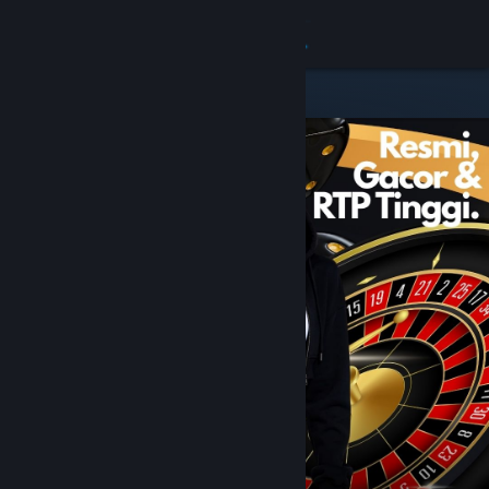
8
TUMI123
Lihat Profilmu
Wallet (Rp 10.000)
Pemberitahuan
8
Toko
JUDOL BET88
Kamu & Temanmu
Obrolan