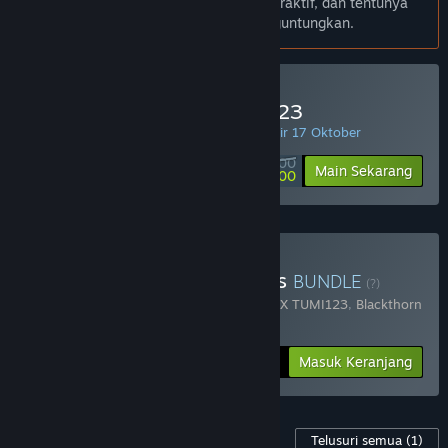
cerita liburan yang jauh lebih seru, interaktif, dan tentunya
penuh dengan peluang hoki yang menguntungkan.
Minimal Deposit di TUMI123
PENAWARAN HARIAN! Penawaran berakhir 17 Oktober
Rp 50 000
-90%
Main Sekarang
Rp 5 000
Beli Chaos Of Blade Kratos
BUNDLE
(?)
Terdiri dari 2 item:
God Of War Ragnarok X TUMI123
,
Blackthorn
Arena: Reforged
-25%
Info Bundel
Rp 284 398
Masuk Keranjang
Konten Game ini
Telusuri semua
(1)