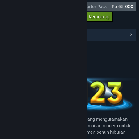
God Of War Ragnarok X TUMI123 - Supporter Pack
Rp 65 000
Masukkan semua DLC ke Keranjang
Rp 65 000
Lihat Hub Komunitas
Join us on Discord
Tentang Game Ini
TUMI123 menghadirkan platform digital yang mengutamakan
kemudahan akses, performa cepat, dan tampilan modern untuk
mengubah waktu luang Anda menjadi momen penuh hiburan
yang nyaman dan efisien.