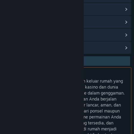
Lihat riwayat pembaruan
Baca berita terkait
Lihat diskusi
Temukan Grup Komunitas
TUMI123
Tidak perlu repot merencanakan liburan keluar rumah yang
melelahkan, karena atmosfer keseruan kasino dan dunia
fantasi kini bisa Anda bawa langsung ke dalam genggaman.
TUMI123 memastikan setiap akhir pekan Anda berjalan
spesial dengan akses server yang super lancar, aman, dan
sangat mudah dioperasikan langsung dari ponsel maupun
perangkat favorit lainnya. Temukan ritme permainan Anda
sendiri, nikmati setiap kejutan fitur yang tersedia, dan
jadikan momen rekreasi mandiri Anda di rumah menjadi