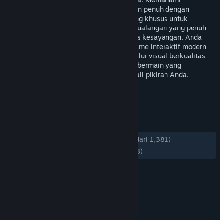
pentingnya momen santai setelah sepekan penuh dengan
rutinitas yang padat, platform ini dirancang khusus untuk
mengubah waktu luang Anda menjadi petualangan yang penuh
warna. Cukup dengan duduk santai di sofa kesayangan, Anda
sudah bisa menjelajahi ratusan koleksi game interaktif modern
yang tidak hanya memanjakan mata melalui visual berkualitas
tinggi, tetapi juga memberikan kepuasan bermain yang
sesungguhnya untuk menyegarkan kembali pikiran Anda.
TAG
+
ULASAN
KESELURUHAN:
Mayoritas Positif
(74% dari 1,381)
TERBARU:
Mayoritas Positif
(72% dari 98)