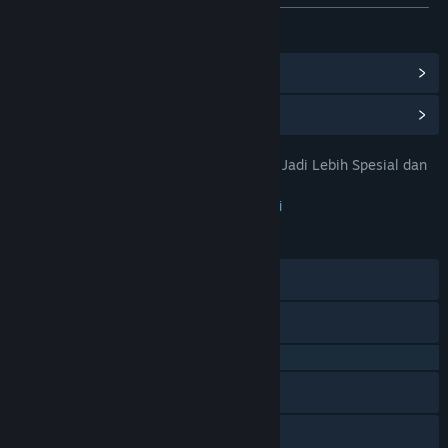
Lihat semua 11 bahasa yang didukung
Lihat Pencapaian Steam
(28)
Lihat Item Toko Poin
(9)
TUMI123 : Bikin Hari Libur Anda Jadi Lebih Spesial dan
JUDUL:
Seru
Petualangan
,
Indie
,
RPG
,
Strategi
GENRE:
23 Jan 2026
TANGGAL RILIS:
28 Agu 2023
TANGGAL RILIS AKSES DINI:
Discord
X
QQ 725153963
Baidu Tieba
Bilibili