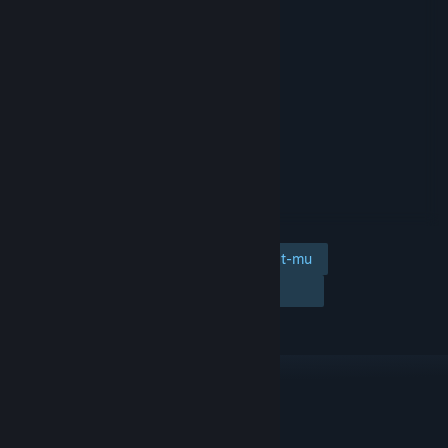
Tambahkan ke wishlist-mu
Ikuti
Abaikan
TAUTAN & INFO