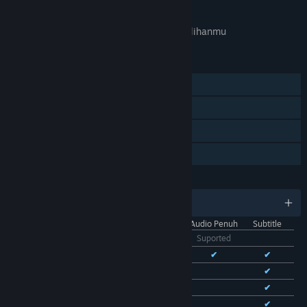
APA GAME INI RELEVAN UNTUKMU?
Tidak tersedia di
preferensi bahasa
pilihanmu
FITUR
Pemain Tunggal
Pencapaian Steam
Trading Card Steam
Berbagi dengan Keluarga
BAHASA
11 bahasa yang didukung
Antarmuka
Audio Penuh
Subtitle
Bhs. Indonesia
Suported
Bhs. Inggris
✔
✔
✔
Bhs. Tionghoa Sederhana
✔
✔
Bhs. Tionghoa Tradisional
✔
✔
Bhs. Prancis
✔
✔