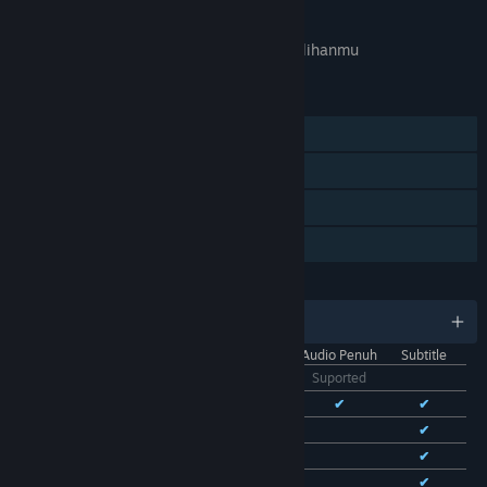
APA GAME INI RELEVAN UNTUKMU?
Tidak tersedia di
preferensi bahasa
pilihanmu
FITUR
Pemain Tunggal
Pencapaian Steam
Trading Card Steam
Berbagi dengan Keluarga
BAHASA
11 bahasa yang didukung
Antarmuka
Audio Penuh
Subtitle
Bhs. Indonesia
Suported
Bhs. Inggris
✔
✔
✔
Bhs. Tionghoa Sederhana
✔
✔
Bhs. Tionghoa Tradisional
✔
✔
Bhs. Prancis
✔
✔