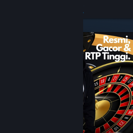
8
TUMI123
Lihat Profilmu
Wallet (Rp 10.000)
Pemberitahuan
8
Toko
JUDOL BET88
Kamu & Temanmu
Obrolan