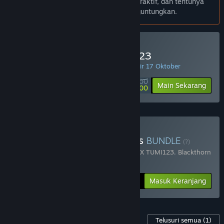
cerita liburan yang jauh lebih seru, interaktif, dan tentunya
penuh dengan peluang hoki yang menguntungkan.
Minimal Deposit di TUMI123
PENAWARAN HARIAN! Penawaran berakhir 17 Oktober
Rp 50 000
-90%
Main Sekarang
Rp 5 000
Beli Chaos Of Blade Kratos
BUNDLE
(?)
Terdiri dari 2 item:
God Of War Ragnarok X TUMI123
,
Blackthorn
Arena: Reforged
-25%
Info Bundel
Rp 284 398
Masuk Keranjang
Konten Game ini
Telusuri semua
(1)