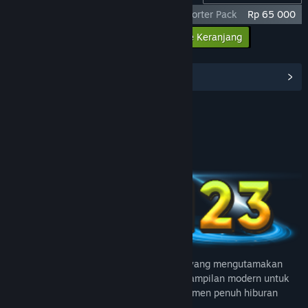
God Of War Ragnarok X TUMI123 - Supporter Pack
Rp 65 000
Masukkan semua DLC ke Keranjang
Rp 65 000
Lihat Hub Komunitas
Join us on Discord
Tentang Game Ini
TUMI123 menghadirkan platform digital yang mengutamakan
kemudahan akses, performa cepat, dan tampilan modern untuk
mengubah waktu luang Anda menjadi momen penuh hiburan
yang nyaman dan efisien.