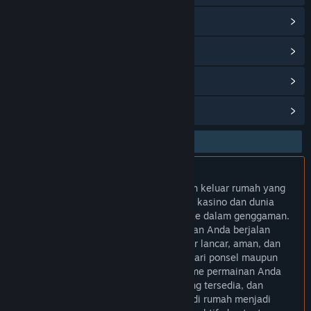
Lihat riwayat pembaruan
Baca berita terkait
Lihat diskusi
Temukan Grup Komunitas
TUMI123
Tidak perlu repot merencanakan liburan keluar rumah yang
melelahkan, karena atmosfer keseruan kasino dan dunia
fantasi kini bisa Anda bawa langsung ke dalam genggaman.
TUMI123 memastikan setiap akhir pekan Anda berjalan
spesial dengan akses server yang super lancar, aman, dan
sangat mudah dioperasikan langsung dari ponsel maupun
perangkat favorit lainnya. Temukan ritme permainan Anda
sendiri, nikmati setiap kejutan fitur yang tersedia, dan
jadikan momen rekreasi mandiri Anda di rumah menjadi