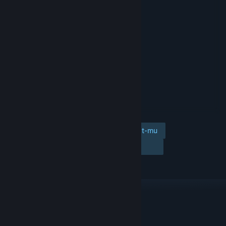
Tambahkan ke wishlist-mu
Ikuti
Abaikan
TAUTAN & INFO