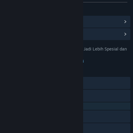
Lihat semua 11 bahasa yang didukung
Lihat Pencapaian Steam
(28)
Lihat Item Toko Poin
(9)
TUMI123 : Bikin Hari Libur Anda Jadi Lebih Spesial dan
JUDUL:
Seru
Petualangan
,
Indie
,
RPG
,
Strategi
GENRE:
23 Jan 2026
TANGGAL RILIS:
28 Agu 2023
TANGGAL RILIS AKSES DINI:
Discord
X
QQ 725153963
Baidu Tieba
Bilibili