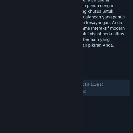
pentingnya momen santai setelah sepekan penuh dengan
rutinitas yang padat, platform ini dirancang khusus untuk
mengubah waktu luang Anda menjadi petualangan yang penuh
warna. Cukup dengan duduk santai di sofa kesayangan, Anda
sudah bisa menjelajahi ratusan koleksi game interaktif modern
yang tidak hanya memanjakan mata melalui visual berkualitas
tinggi, tetapi juga memberikan kepuasan bermain yang
sesungguhnya untuk menyegarkan kembali pikiran Anda.
TAG
+
ULASAN
KESELURUHAN:
Mayoritas Positif
(74% dari 1,381)
TERBARU:
Mayoritas Positif
(72% dari 98)